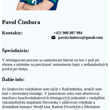
Pavol Čimbora
Kontakty:
+421 908 887 984
pavol.cimbora@gmail.com
Špecializácia:
V tréningovom procese sa zameriavam hlavne na hru v poli pri
obrane a následne na precíznosť umiestnenia lopty z neštandardných
pozícií pri útoku.
Ďalšie info:
So šestkovým volejbalom som začal v Ružomberku, neskôr som
hral v slovenskej extralige. V juniorskom veku som absolvoval
množstvo beachvolejbalových tréningových jednotiek s vtedajšími
viacnásobnými majstrami Slovenska v plážovom volejbale a
účastníkmi turnajov World tour, Radom Dvorským a Michalom