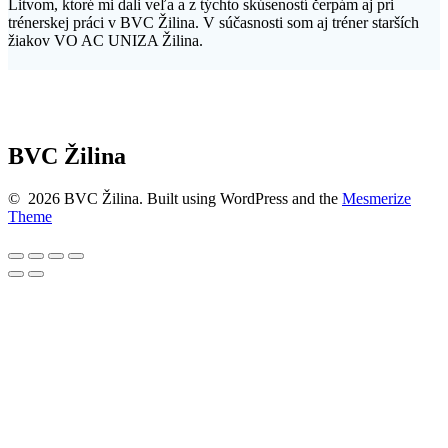
Litvom, ktoré mi dali veľa a z týchto skúseností čerpám aj pri
trénerskej práci v BVC Žilina. V súčasnosti som aj tréner starších
žiakov VO AC UNIZA Žilina.
+421 903 568 444
bvczilina@bvczilina.sk
BVC Žilina
© 2026 BVC Žilina. Built using WordPress and the
Mesmerize
Theme