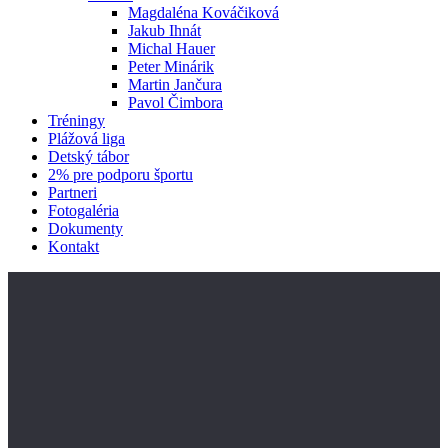
Magdaléna Kováčiková
Jakub Ihnát
Michal Hauer
Peter Minárik
Martin Jančura
Pavol Čimbora
Tréningy
Plážová liga
Detský tábor
2% pre podporu športu
Partneri
Fotogaléria
Dokumenty
Kontakt