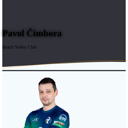
Pavol Čimbora
Beach Volley Club