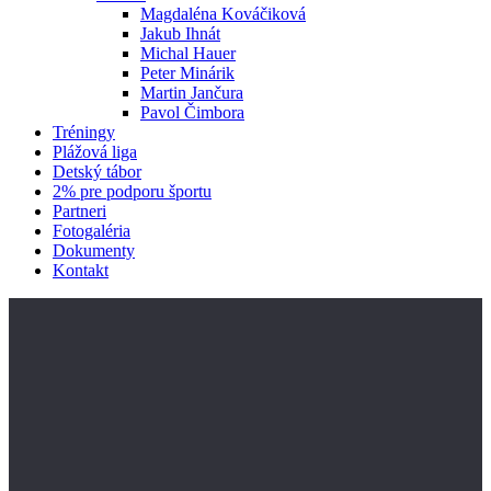
Magdaléna Kováčiková
Jakub Ihnát
Michal Hauer
Peter Minárik
Martin Jančura
Pavol Čimbora
Tréningy
Plážová liga
Detský tábor
2% pre podporu športu
Partneri
Fotogaléria
Dokumenty
Kontakt