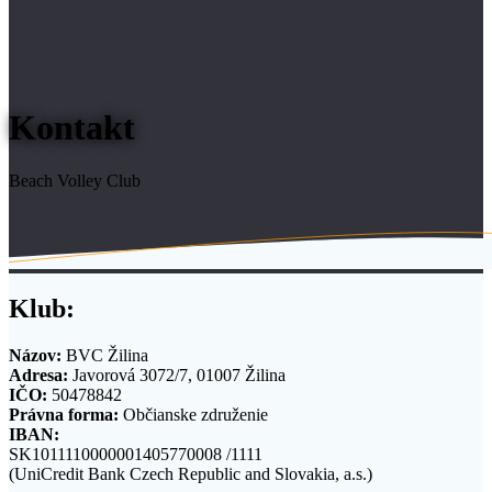
Kontakt
Beach Volley Club
Klub:
Názov:
BVC Žilina
Adresa:
Javorová 3072/7, 01007 Žilina
IČO:
50478842
Právna forma:
Občianske združenie
IBAN:
SK1011110000001405770008 /1111
(UniCredit Bank Czech Republic and Slovakia, a.s.)