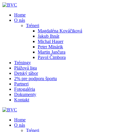
Skip
to
Home
content
O nás
Tréneri
Magdaléna Kováčiková
Jakub Ihnát
Michal Hauer
Peter Minárik
Martin Jančura
Pavol Čimbora
Tréningy
Plážová liga
Detský tábor
2% pre podporu športu
Partneri
Fotogaléria
Dokumenty
Kontakt
Home
O nás
Tréneri