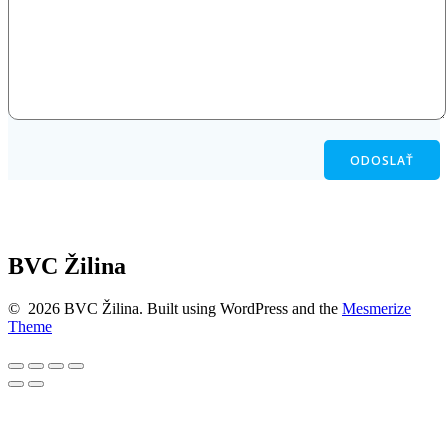
+421 903 568 444
bvczilina@bvczilina.sk
BVC Žilina
© 2026 BVC Žilina. Built using WordPress and the
Mesmerize
Theme